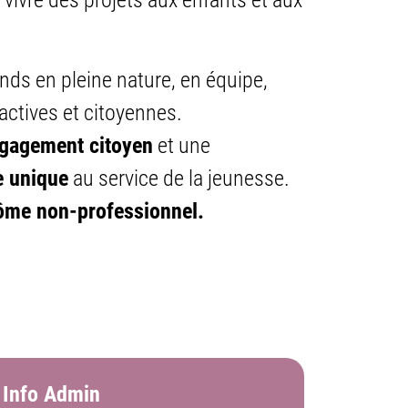
e vivre des projets aux enfants et aux
nds en pleine nature, en équipe,
ctives et citoyennes.
gagement citoyen
et une
e unique
au service de la jeunesse.
ôme non-professionnel.
Info Admin