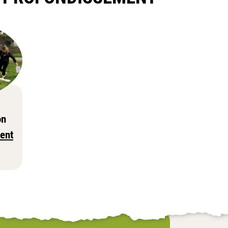
on
ent