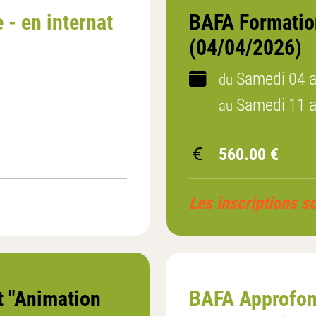
- en internat
BAFA Formation
(04/04/2026)
Samedi 04 a
du
Samedi 11 a
au
560.00 €
Les inscriptions s
 "Animation
BAFA Approfon